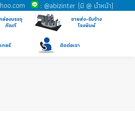
ahoo.com
:
@abizinter (มี @ นำหน้า)
กล่องบรรจุ
ขายส่ง-รับจ้าง
ภัณฑ์
โรงพิมพ์
ติดต่อเรา
กเกอร์