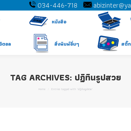
034-446-718
abizinter@y
หนังสือ
ิจิตอล
สิ่งพิมพ์อื่นๆ
สติ๊
TAG ARCHIVES:
ปฏิทินรูปสวย
You are here:
Home
Entries tagged with "ปฏิทินรูปสวย"
w”