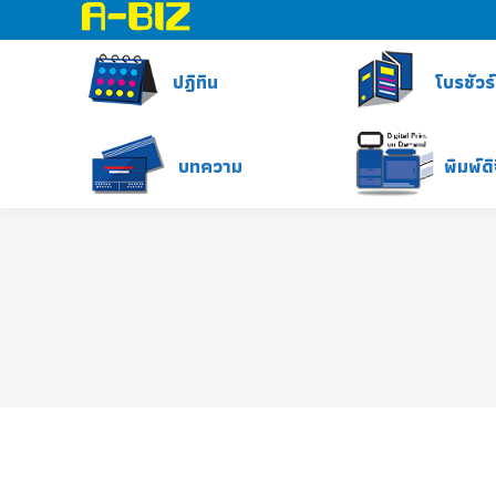
ปฎิทิน
โบรชัวร์
บทความ
พิมพ์ด