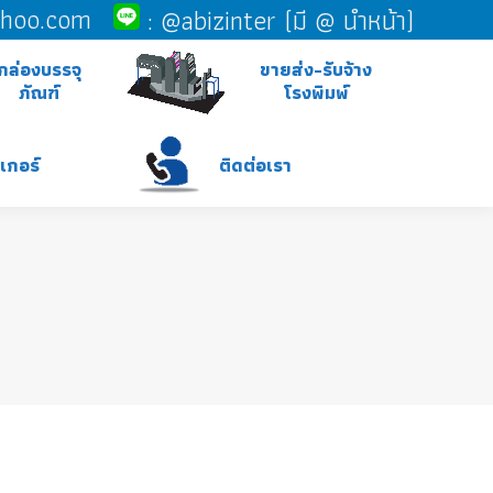
ahoo.com
:
@abizinter (มี @ นำหน้า)
กล่องบรรจุ
ขายส่ง-รับจ้าง
ภัณฑ์
โรงพิมพ์
ติดต่อเรา
กเกอร์