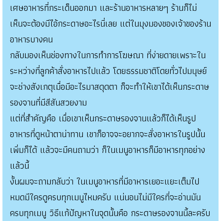
เศษอาหารที่กระเด็นออกมา และร้านอาหารหลายๆ ร้านก็ไม่
เห็นจะต้องมีไอ้กระดาษอะไรนี่เลย แต่ในมุงมองของเจ้าของร้าน
อาหารบางคน
กลับมองเห็นช่องทางในการทำการโฆษณา ที่ง่ายดายเพราะใน
ระหว่างที่ลูกค้าสั่งอาหารไปแล้ว โดยธรรมชาติโดยทั่วไปมนุษย์
จะช่างสังเกตุเมื่อมีอะไรมาสดุดตา ก็จะทำให้เขาได้เห็นกระดาษ
รองจานที่มีสีสันสวยงาม
แต่ที่สำคัญคือ เมื่อเขาเห็นกระดาษรองจานแล้วก็ได้เห็นรูป
อาหารที่ดูหน้าตาน่าทาน เขาก็อาจจะอยากจะสั่งอาหารในรูปนั้น
เพิ่มก็ได้ แล้วจะมีคนถามว่า ก็ในเมนูอาหารก็มีอาหารทุกอย่าง
แล้วนี้
งั้นผมจะถามกลับว่า ในเมนูอาหารที่มีอาหารเยอะแยะเต็มไป
หมดมีใครดูครบทุกเมนูไหมครับ แน่นอนไม่มีใครที่จะอ่านมัน
ครบทุกเมนู วิธีแก้ปัญหาในจุดนั้นคือ กระดาษรองจานนี้ละครับ