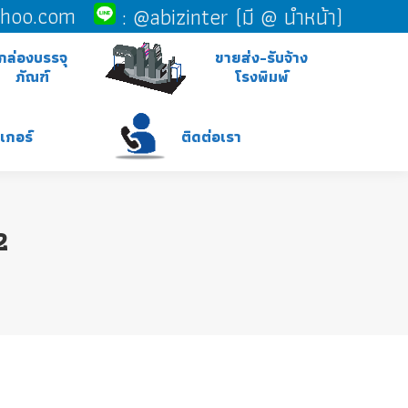
ahoo.com
:
@abizinter (มี @ นำหน้า)
กล่องบรรจุ
ขายส่ง-รับจ้าง
ภัณฑ์
โรงพิมพ์
ติดต่อเรา
กเกอร์
2