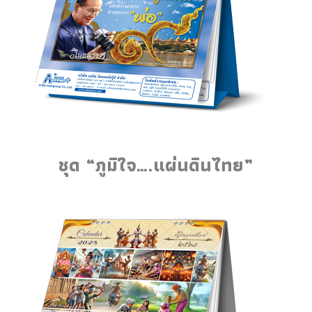
ชุด “ภูมิใจ….แผ่นดินไทย”