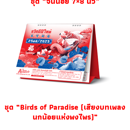
ชุด “จีนน้อย 7×8 นิ้ว”
ชุด “Birds of Paradise (เสียงบทเพลง
นกน้อยแห่งพงไพร)”