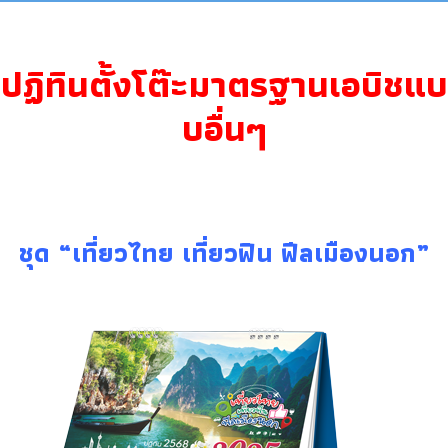
ปฏิทินตั้งโต๊ะมาตรฐานเอบิชแบ
บอื่นๆ
ชุด “เที่ยวไทย เที่ยวฟิน ฟีลเมืองนอก”