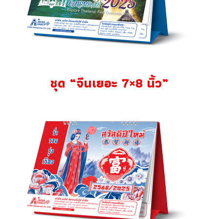
ชุด “จีนเยอะ 7×8 นิ้ว”