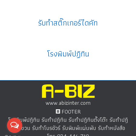
รับทำสติ๊กเกอร์ไดคัท
โรงพิมพ์ปฏิทิน
www.abizinter.com
FOOTER
โรงพิมพ์ปฎิทิน รับทำปฎิทิน รับทำปฎิทินตั้งโต๊ะ รับทำปฎิ
ทินแขวน รับทำโบรชัวร์ รับพิมพ์แผ่นพับ รับทำหนังสือ