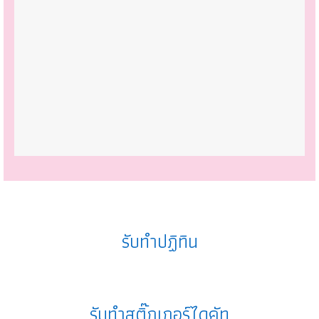
รับทำปฏิทิน
รับทำสติ๊กเกอร์ไดคัท