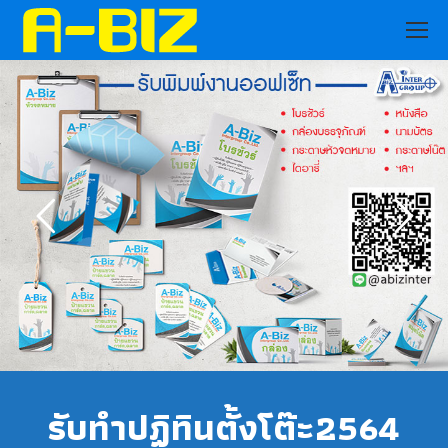
รับทำปฏิทินตั้งโต๊ะ2564