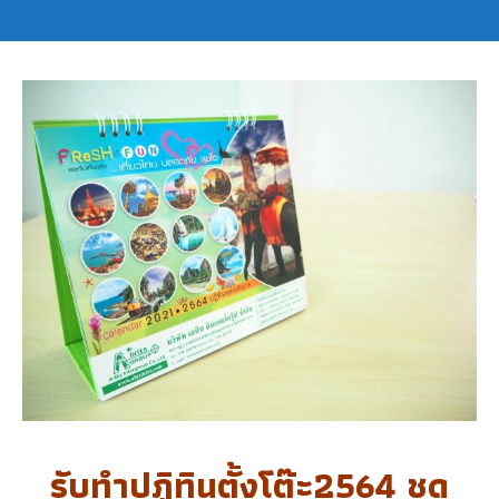
รับทำปฏิทินตั้งโต๊ะ2564 ชุด