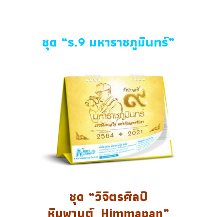
ชุด “ร.9 มหาราชภูมินทร์”
ชุด “วิจิตรศิลป์
หิมพานต์_Himmapan”