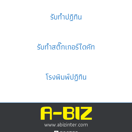
รับทำปฏิทิน
รับทำสติ๊กเกอร์ไดคัท
โรงพิมพ์ปฏิทิน
www.abizinter.com