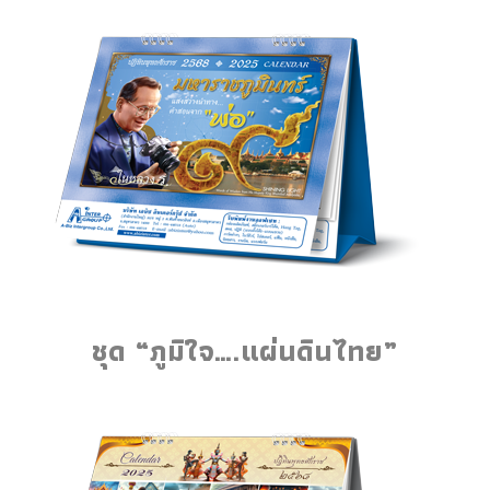
ชุด “ภูมิใจ….แผ่นดินไทย”