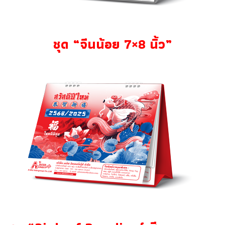
ชุด “จีนน้อย 7×8 นิ้ว”