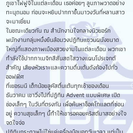
ภูเขาไฟฟูจิในแต่ละเดือน เธอค่อยๆ ลูบภาพวาดอย่าง
ทะนุถนอม ก่อนจะหยิบปากกาขึ้นมาวงวันที่หลานสาว
จะมาเยี่ยม
ในขณะเดียวกัน ณ สำนักงานใจกลางนิวยอร์ก
พนักงานกลุ่มหนึ่งยืนล้อมวงปฏิทินแขวนผนังขนาด
ใหญ่ที่แสดงภาพเมืองสวยงามในแต่ละเดือน พวกเขา
กำลังใช้ปากกาเมจิกสีสันสดใสวางแผนโปรเจกต์
สำคัญ เสียงหัวเราะและความตื่นเต้นดังก้องไปทั่ว
ออฟฟิศ
ที่เยอรมนี เด็กน้อยลูคัสตื่นเต้นทุกเช้าของเดือน
ธันวาคม เขาวิ่งไปที่ปฏิทิน Advent แบบพิเศษ เปิด
ช่องเล็กๆ ในวันที่ตรงกัน เพื่อค้นหาช็อคโกแลตที่ซ่อน
อยู่ ความสุขเล็กๆ นี้ทำให้เขารอคอยคริสต์มาสอย่างใจ
จดใจจ่อ
ปฏิทินกระดาษไม่ใช่แค่เครื่องมือบอกวันเวลา แต่เป็น