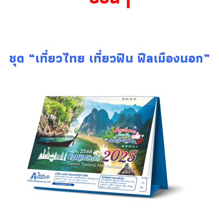
ชุด “เที่ยวไทย เที่ยวฟิน ฟีลเมืองนอก”