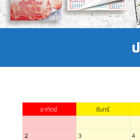
ป
อาทิตย์
จันทร์
2
3
4