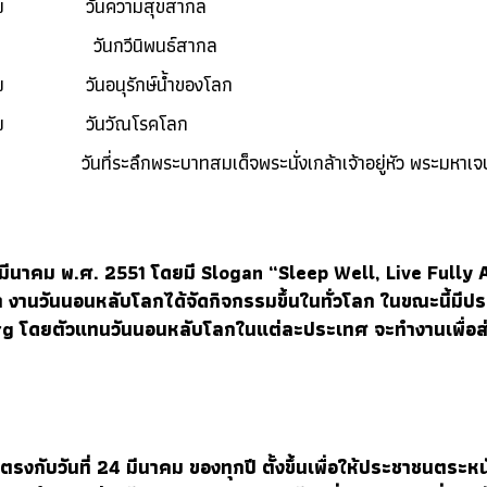
าคม วันความสุขสากล
าคม วันกวีนิพนธ์สากล
คม วันอนุรักษ์น้ำของโลก
าคม วันวัณโรคโลก
ม วันที่ระลึกพระบาทสมเด็จพระนั่งเกล้าเจ้าอยู่หัว พระมหาเจษ
ีนาคม พ.ศ. 2551 โดยมี Slogan “Sleep Well, Live Fully Aw
า งานวันนอนหลับโลกได้จัดกิจกรรมขึ้นในทั่วโลก ในขณะนี้มีปร
rg
โดยตัวแทนวันนอนหลับโลกในแต่ละประเทศ จะทำงานเพื่อส
 ตรงกับวันที่ 24 มีนาคม ของทุกปี ตั้งขึ้นเพื่อให้ประชาชนตร