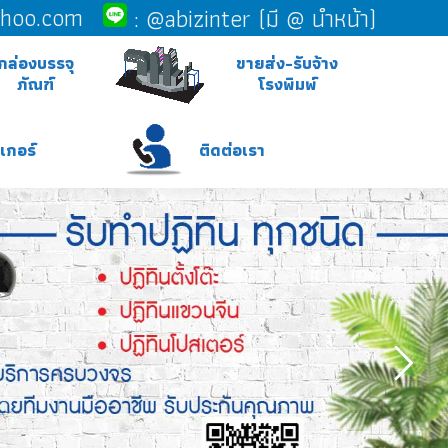
ahoo.com
:
@abizinter (มี @ นำหน้า)
ขายส่ง-
กล่องบรรจุ
รับจ้างโรง
ภัณฑ์
พิมพ์
กล่องบรรจุ
ขายส่ง-รับจ้าง
ภัณฑ์
โรงพิมพ์
ติดต่อเรา
สติ๊กเกอร์
ติดต่อเรา
กเกอร์