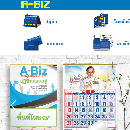
ปฎิทิน
ปฎิทิน
โบรชัวร์
บทความ
บทความ
พิมพ์ด