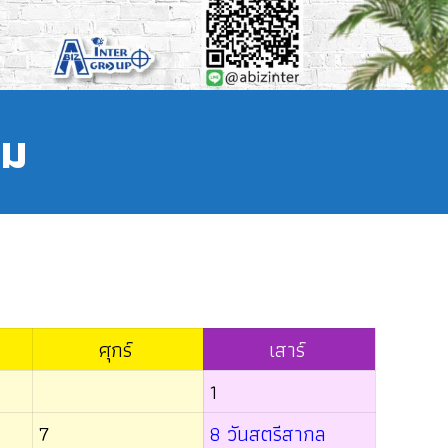
คม
ศุกร์
เสาร์
1
7
8 วันสตรีสากล