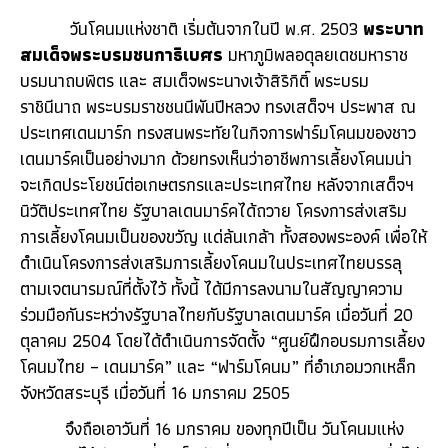
วันโคนมแห่งชาติ เริ่มต้นจากในปี พ.ศ. 2503
พระบาท
สมเด็จพระบรมชนกาธิเบศร
มหาภูมิพลอดุลยเดชมหาราช
บรมนาถบพิตร และ สมเด็จพระนางเจ้าสิริกิติ์ พระบรม
ราชินีนาถ พระบรมราชชนนีพันปีหลวง ทรงเสด็จฯ ประพาส ณ
ประเทศเดนมาร์ก ทรงสนพระทัยในกิจการฟาร์มโคนมของชาว
เดนมาร์คเป็นอย่างมาก ด้วยทรงเห็นว่าอาชีพการเลี้ยงโคนมน่า
จะเกิดประโยชน์ต่อเกษตรกรและประเทศไทย หลังจากเสด็จฯ
นิวัติประเทศไทย รัฐบาลเดนมาร์คได้ถวาย โครงการส่งเสริม
การเลี้ยงโคนมเป็นของขวัญ แด่ล้นเกล้า ทั้งสองพระองค์ เพื่อให้
ดำเนินโครงการส่งเสริมการเลี้ยงโคนมในประเทศไทยบรรลุ
ตามเจตนารมณ์ที่ตั้งไว้ ทั้งนี้ ได้มีการลงนามในสัญญาความ
ร่วมมือกันระหว่างรัฐบาลไทยกับรัฐบาลเดนมาร์ค เมื่อวันที่ 20
ตุลาคม 2504 โดยได้ดำเนินการจัดตั้ง “ศูนย์ฝึกอบรมการเลี้ยง
โคนมไทย – เดนมาร์ค” และ “ฟาร์มโคนม” ที่อำเภอมวกเหล็ก
จังหวัดสระบุรี เมื่อวันที่ 16 มกราคม 2505
จึงถือเอาวันที่ 16 มกราคม ของทุกปีเป็น วันโคนมแห่ง