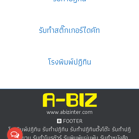
รับทำสติ๊กเกอร์ไดคัท
โรงพิมพ์ปฏิทิน
www.abizinter.com
FOOTER
โรงพิมพ์ปฎิทิน รับทำปฎิทิน รับทำปฎิทินตั้งโต๊ะ รับทำปฎิ
ทินแขวน รับทำโบรชัวร์ รับพิมพ์แผ่นพับ รับทำหนังสือ