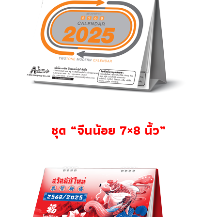
ชุด “จีนน้อย 7×8 นิ้ว”