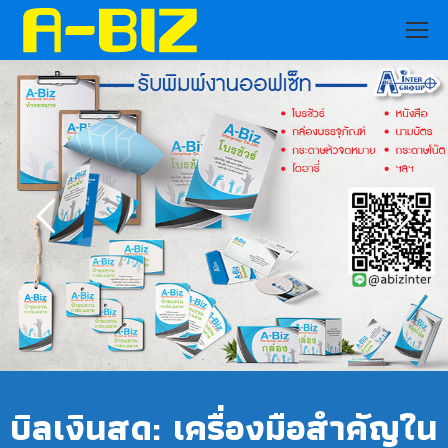
บิลเงินสด: เครื่องมือสำคัญใน