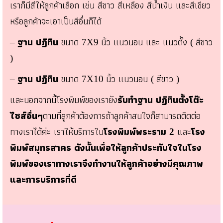
เราก็มีสีให้ลูกค้าเลือก เช่น สีขาว สีเหลือง สีน้ำเงิน และสีเขียว
หรือลูกค้าจะเอาเป็นสีอื่นก็ได้
ฐาน ปฏิทิน
ขนาด
นิ้ว แนวนอน และ แนวตั้ง
สีขาว
–
7X9
(
)
ฐาน ปฏิทิน
ขนาด
นิ้ว แนวนอน
สีขาว
–
7X10
(
)
และนอกจากนี้โรงพิมพ์ของเรายัง
รับทำฐาน ปฏิทินตั้งโต๊ะ
ไซส์อื่นๆ
ตามที่ลูกค้าต้องการถ้าลูกค้าสนใจก็สามารถติดต่อ
ทางเราได้ค่ะ เราให้บริการใน
โรงพิมพ์พระราม
และ
โรง
2
พิมพ์สมุทรสาคร ดังนั้นเพื่อให้ลูกค้าประทับใจในโรง
พิมพ์ของเราทางเราจึงทำงานให้ลูกค้าอย่างมีคุณภาพ
และการบริการที่ดี