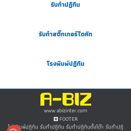
รับทำปฏิทิน
รับทำสติ๊กเกอร์ไดคัท
โรงพิมพ์ปฏิทิน
www.abizinter.com
FOOTER
โรงพิมพ์ปฎิทิน รับทำปฎิทิน รับทำปฎิทินตั้งโต๊ะ รับทำปฎิ