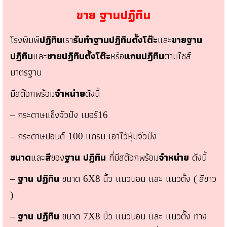
ขาย ฐานปฏิทิน
โรงพิมพ์
ปฏิทิน
เรา
รับทำฐานปฏิทินตั้งโต๊ะ
และ
ขายฐาน
ปฏิทิน
และ
ขายปฏิทินตั้งโต๊ะ
หรือ
แกนปฏิทิน
ตามไซส์
มาตรฐาน
มีสต๊อกพร้อม
จำหน่าย
ดังนี้
กระดาษแข็งจัวปัง เบอร์
–
16
กระดาษปอนด์
แกรม เอาไว้หุ้มจัวปัง
–
100
ขนาด
และ
สี
ของ
ฐาน ปฏิทิน
ที่มีสต๊อกพร้อม
จำหน่าย
ดังนี้
ฐาน ปฏิทิน
ขนาด
นิ้ว แนวนอน และ แนวตั้ง
สีขาว
–
6X8
(
)
ฐาน ปฏิทิน
ขนาด
นิ้ว แนวนอน และ แนวตั้ง ทาง
–
7
X
8