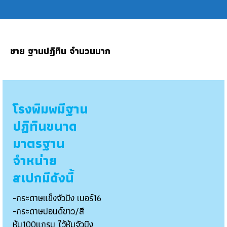
ขาย ฐานปฏิทิน
จำนวนมาก
โรงพิมพมีฐาน
ปฏิทินขนาด
มาตรฐาน
จำหน่าย
สเปกมีดังนี้
-กระดาษแข็งจัวปัง เบอร์16
-กระดาษปอนด์ขาว/สี
หุ้ม100แกรม ไว้หุ้มจัวปัง